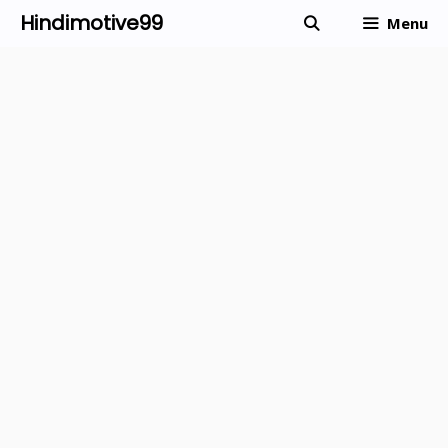
Skip
Hindimotive99
Menu
to
content