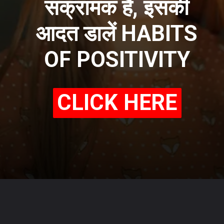
संक्रामक है, इसकी
आदत डालें HABITS
OF POSITIVITY
CLICK HERE
CLICK HERE